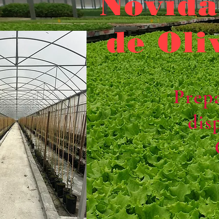
Novida
de Oli
Prepa
dis