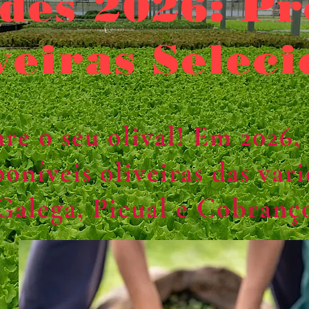
des 2026: P
veiras Selec
re o seu olival! Em 2026,
poníveis oliveiras das var
Galega, Picual e Cobranç