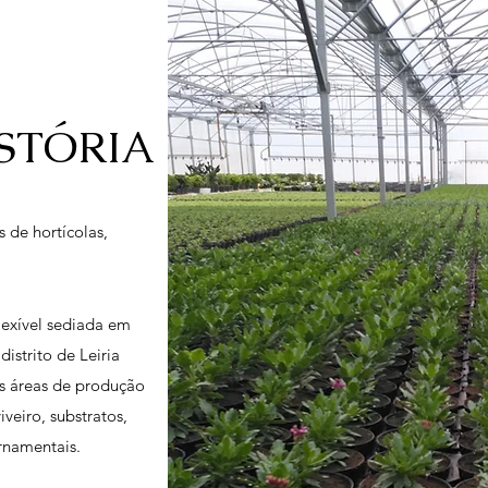
STÓRIA
s de hortícolas,
exível sediada em
istrito de Leiria
s áreas de produção
iveiro, substratos,
ornamentais.