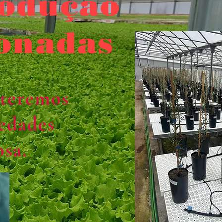
rodução
ionadas
 teremos
iedades
osa.