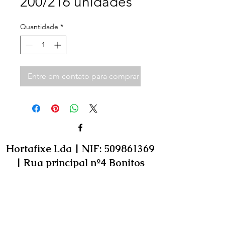
200/216 unidades
Quantidade
*
Entre em contato para comprar
Hortafixe Lda | NIF:
509861369
| Rua principal nº4 Bonitos
3105-007
Almagreira, Pombal,
Portugal
Geral@hortafixe.com
Resolução de Litígios (CACRC - Coimbra)