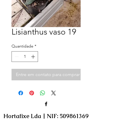
Lisianthus vaso 19
Quantidade
*
Entre em contato para comprar
Hortafixe Lda | NIF:
509861369
| Rua principal nº4 Bonitos